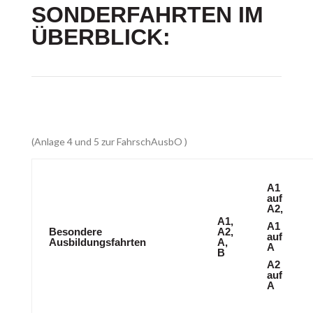
SONDERFAHRTEN IM
ÜBERBLICK:
(Anlage 4 und 5 zur FahrschAusbO )
A1
auf
A2,
A1,
A1
Besondere
A2,
auf
Ausbildungsfahrten
A,
A
B
A2
auf
A